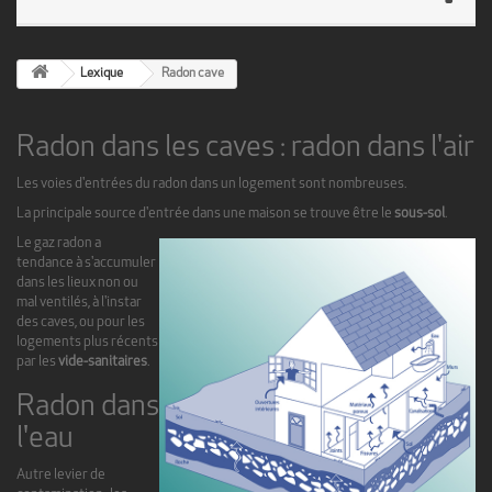
Lexique
Radon cave
Radon dans les caves : radon dans l'air
Les voies d'entrées du radon dans un logement sont nombreuses.
La principale source d'entrée dans une maison se trouve être le
sous-sol
.
Le gaz radon a
tendance à s'accumuler
dans les lieux non ou
mal ventilés, à l'instar
des caves, ou pour les
logements plus récents
par les
vide-sanitaires
.
Radon dans
l'eau
Autre levier de