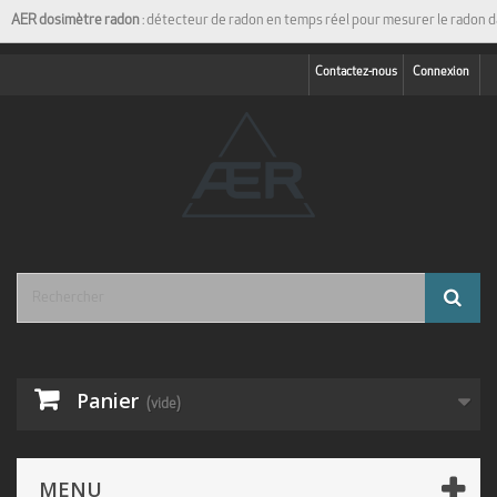
AER dosimètre radon
: détecteur de radon en temps réel pour mesurer le radon d
Contactez-nous
Connexion
Panier
(vide)
MENU