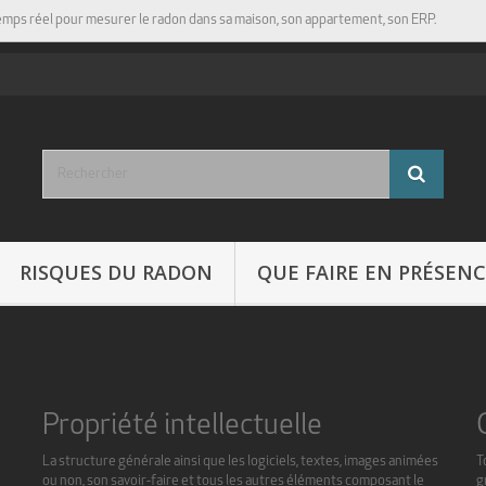
emps réel pour mesurer le radon dans sa maison, son appartement, son ERP.
RISQUES DU RADON
QUE FAIRE EN PRÉSEN
Propriété intellectuelle
La structure générale ainsi que les logiciels, textes, images animées
T
ou non, son savoir-faire et tous les autres éléments composant le
g