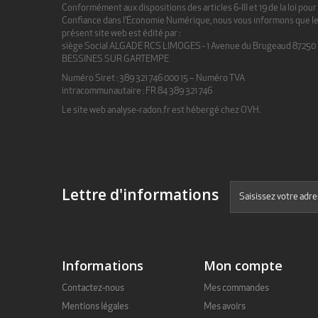
Conformément aux dispositions des articles 6-III et 19 de la loi pour 
Confiance dans l’Économie Numérique, nous vous informons que l
présent site web est édité par :
siège Social ALGADE RCS LIMOGES -
1 Avenue du Brugeaud
87250
BESSINES SUR GARTEMPE
Numéro Siret : 389 321 746 000 15 – Numéro TVA
intracommunautaire : FR 84 389 321 746
Le site web
analyse-radon.fr
est hébergé chez OVH.
Lettre d'informations
Informations
Mon compte
Contactez-nous
Mes commandes
Mentions légales
Mes avoirs