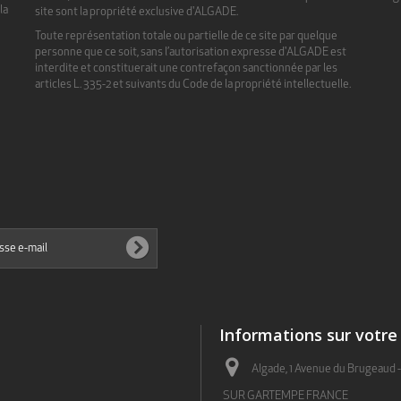
la
site sont la propriété exclusive d'ALGADE.
e
Toute représentation totale ou partielle de ce site par quelque
personne que ce soit, sans l’autorisation expresse d'ALGADE est
interdite et constituerait une contrefaçon sanctionnée par les
articles L. 335-2 et suivants du Code de la propriété intellectuelle.
Informations sur votre
Algade, 1 Avenue du Brugeaud 
SUR GARTEMPE FRANCE