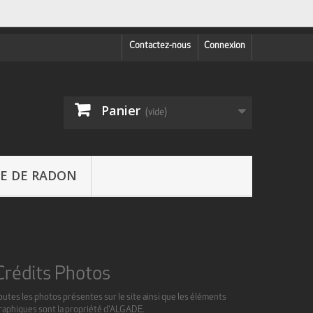
Contactez-nous
Connexion
Panier
(vide)
CE DE RADON
Crédits Photos
outes les photos présentes sur le site ainsi que les éléments
raphiques sont la propriété d'ALGADE.