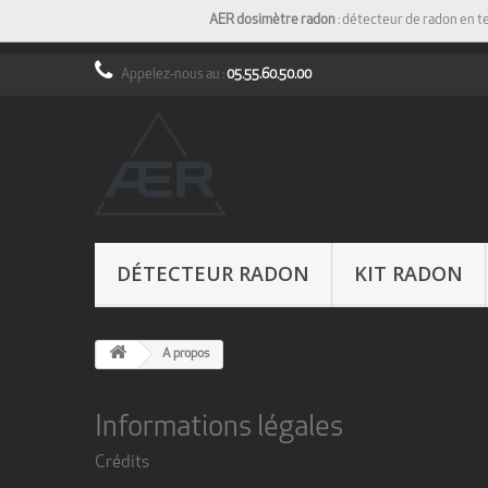
AER dosimètre radon
: détecteur de radon en t
Appelez-nous au :
05.55.60.50.00
DÉTECTEUR RADON
KIT RADON
A propos
Informations légales
Crédits