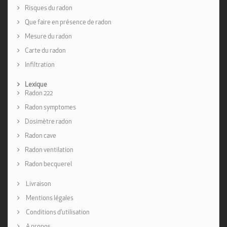
Risques du radon
Que faire en présence de radon
Mesure du radon
Carte du radon
Infiltration
Lexique
Radon 222
Radon symptomes
Dosimètre radon
Radon cave
Radon ventilation
Radon becquerel
Livraison
Mentions légales
Conditions d'utilisation
A propos