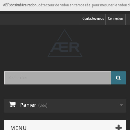
AER dosimètre radon
: détecteur de radon en temps réel pour mesurer le radon d
Contactez-nous
Connexion
Panier
(vide)
MENU